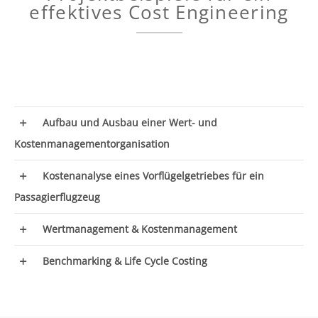
effektives Cost Engineering
Aufbau und Ausbau einer Wert- und
Kostenmanagementorganisation
Kostenanalyse eines Vorflügelgetriebes für ein
PROJEKT
Passagierflugzeug
Wertmanagement & Kostenmanagement
Aufbau und Ausbau einer Wertmanagement- und
PROJEKT
Kostenmanagementorganisation bei einem
Benchmarking & Life Cycle Costing
deutschen Premium OEM.
PROJEKT
Kostenanalyse und Implementierung der
DIE HERAUSFORDERUNG
Kosteneinsparung eines Vorflügelgetriebes für ein
PROJEKT