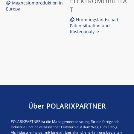
ELEKTROMOBILITÄ
Magnesiumproduktion in
T
Europa
Normungslandschaft,
Patentsituation und
Kostenanalyse
Über POLARIXPARTNER
POLARIXPARTNER ist die Managementberatung für die fertigende
Industrie und Ihr verlässlicher Leitstern auf dem Weg zum Erfolg.
Als Industrie-Insider mit langjähriger Branchenerfahrung begleiten